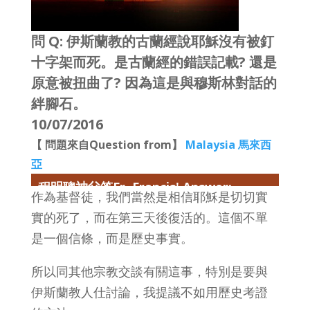
問 Q: 伊斯蘭教的古蘭經說耶穌沒有被釘
十字架而死。是古蘭經的錯誤記載? 還是
原意被扭曲了? 因為這是與穆斯林對話的
絆腳石。
10/07/2016
【 問題來自Question from】
Malaysia 馬來西
亞
程明聰神父答Fr. Francis' Answer:
作為基督徒，我們當然是相信耶穌是切切實
實的死了，而在第三天後復活的。這個不單
是一個信條，而是歷史事實。
所以同其他宗教交談有關這事，特別是要與
伊斯蘭教人仕討論，我提議不如用歷史考證