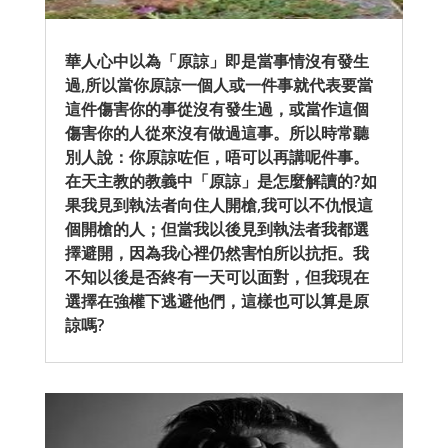
華人心中以為「原諒」即是當事情沒有發生
過,所以當你原諒一個人或一件事就代表要當
這件傷害你的事從沒有發生過，或當作這個
傷害你的人從來沒有做過這事。所以時常聽
別人說：你原諒咗佢，唔可以再講呢件事。
在天主教的教義中「原諒」是怎麼解讀的?如
果我見到執法者向住人開槍,我可以不仇恨這
個開槍的人；但當我以後見到執法者我都選
擇避開，因為我心裡仍然害怕所以抗拒。我
不知以後是否終有一天可以面對，但我現在
選擇在強權下逃避他們，這樣也可以算是原
諒嗎?