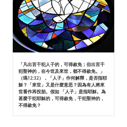
「凡出言干犯人子的，可得赦免；但出言干
犯聖神的，在今世及來世，都不得赦免。」
（瑪12:32），「人子」作何解釋，是否指耶
穌？「來世」又是什麼意思？因為有人將來
世看作再投胎。假如 「人子」是指耶穌。為
甚麼干犯耶穌的，可得赦免，干犯聖神的，
不得赦免？