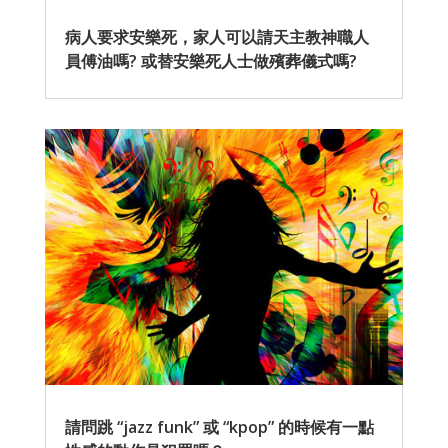
病人要求安樂死，家人可以請天主教神職人
員傅油嗎? 或替安樂死人士做殯葬儀式嗎?
請問跳 “jazz funk” 或 “kpop” 的時候有一點