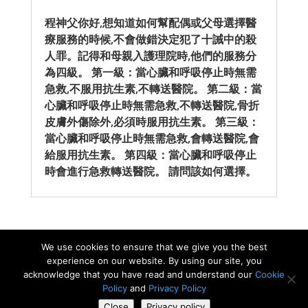
程神父你好,想知道如何幫配偶或父母選擇醫
療服務的時候,不會做錯決定犯了十誡中的殺
人罪。記得和母親入護理院時,他們的服務分
為四級。 第一級：當心臟和呼吸停止時無需
急救,不服用抗生素,不轉送醫院。 第二級：當
心臟和呼吸停止時無需急救,不轉送醫院,骨折
皮膚外傷除外,必須時服用抗生素。 第三級：
當心臟和呼吸停止時無需急救,會轉送醫院,會
給服用抗生素。 第四級：當心臟和呼吸停止
時會進行急救轉送醫院。 請問該如何選擇。
We use cookies to ensure that we give you the best
experience on our website. By using our site, you
Copyright ©《生命恩泉》 Fountain of Love and Life,
acknowledge that you have read and understand our
Cookie
Policy
and
Privacy Policy
All Rights Reserved. 慈善團體註冊編號 :
Close
Privacy policy