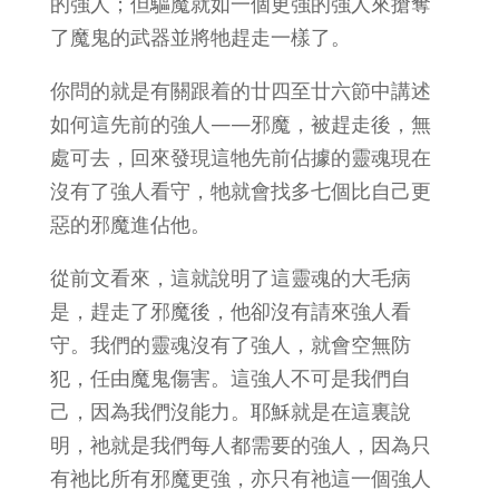
的強人；但驅魔就如一個更強的強人來搶奪
了魔鬼的武器並將牠趕走一樣了。
你問的就是有關跟着的廿四至廿六節中講述
如何這先前的強人——邪魔，被趕走後，無
處可去，回來發現這牠先前佔據的靈魂現在
沒有了強人看守，牠就會找多七個比自己更
惡的邪魔進佔他。
從前文看來，這就說明了這靈魂的大毛病
是，趕走了邪魔後，他卻沒有請來強人看
守。我們的靈魂沒有了強人，就會空無防
犯，任由魔鬼傷害。這強人不可是我們自
己，因為我們沒能力。耶穌就是在這裏說
明，祂就是我們每人都需要的強人，因為只
有祂比所有邪魔更強，亦只有祂這一個強人