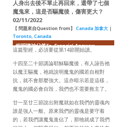
人身出去後不單止再回來，還帶了七個
魔鬼來，這是否驅魔後，傷害更大？
02/11/2022
【 問題來自Question from】
Canada 加拿大
|
Toronto, Canada
程明聰神父答Fr. Francis' Answer:
這篇聖經，必須要從第14節開始讀。
十四至二十節講論耶穌驅魔後，有人誣告祂
以魔王驅魔，祂就說明魔鬼的國若自相對
抗，就不會那麼強大。這亦暗示若是這樣，
魔鬼的國必會自毁，我們也不需要救主了。
廿一至廿三節說出附魔就如在我們的靈魂內
誰是強人一般。原來我們的靈魂是要守着
的，若我們讓魔鬼進佔了，那牠就成了我們