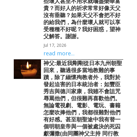
些壞人甚至不用求就嚐盡榮華富
貴？而好人的祈求常常好像天父
沒有垂聽？如果天父不會把不好
的給我們，為什麼壞人就可以享
受種種不好呢？我好困惑，望神
父解答。謝謝。
Jul 17, 2026
read more...
神父:最近我剛剛從日本九州朝聖
回來，聽過很多當地教難的事
蹟，除了緬懷殉教者外，我對於
發起迫害的日本統治者：如豐臣
秀吉與德川家康，我雖不會詛咒
辱罵他們，但很難再喜歡他們。
無論電視劇、電影、電玩、書籍
怎麼吹捧他們，我都很難對他們
有好感。甚至朝聖途中我有替一
個明朝皇帝與一個被處決的死囚
獻彌撒(由同團神父主持 同行教