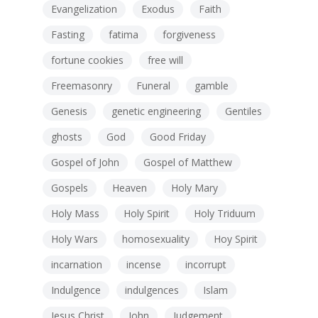
Evangelization
Exodus
Faith
Fasting
fatima
forgiveness
fortune cookies
free will
Freemasonry
Funeral
gamble
Genesis
genetic engineering
Gentiles
ghosts
God
Good Friday
Gospel of John
Gospel of Matthew
Gospels
Heaven
Holy Mary
Holy Mass
Holy Spirit
Holy Triduum
Holy Wars
homosexuality
Hoy Spirit
incarnation
incense
incorrupt
Indulgence
indulgences
Islam
Jesus Christ
John
Judgement