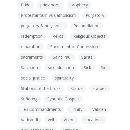
Pride
priesthood
prophecy
Protestantism vs Catholicism
Purgatory
purgatory & holy souls
Reconciliation
redemption
Relics
Religious Objects
reparation
Sacrament of Confession
sacraments
Saint Paul
Saints
Salvation
sex education
Sick
Sin
social justice
spirituality
Stations of the Cross
Statue
statues
Suffering
Synoptic Gospels
Ten Commandments
Trinity
Vatican
Vatican II
veil
vision
vocations