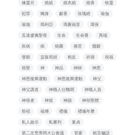
煉靈月
燒紙
燒衣紙
燒香
牧靈
犯罪
獨身
獻香
玫瑰經
瑜伽
瑜珈
瑪利亞
瑪竇福音
環保
瓜達盧佩聖母
生命
生命冊
異端
疾病
病
病菌
痛苦
癮癖
發願
盜版視頻
相反
祈禱
祝福
祝聖
神
神品
神師
神恩
神恩復興運動
神恩復興運動
神父
神父講道
神職人仕醜聞
神職人員
神視者
神貧
神蹟
神領聖體
祭袓
福傳
禮儀
禮儀年曆
私人啟示
私審判
童貞
第二次梵蒂岡大公會議
管家
粗言穢語