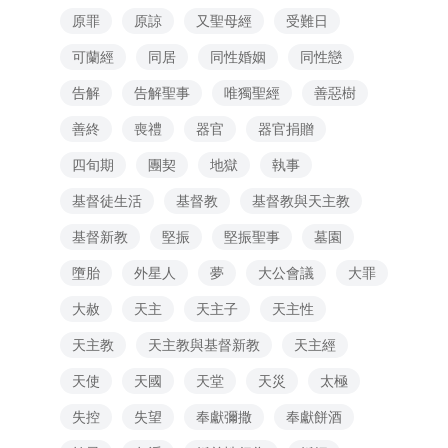
原罪
原諒
又聖母經
受難日
可蘭經
同居
同性婚姻
同性戀
告解
告解聖事
唯獨聖經
善惡樹
善終
喪禮
器官
器官捐贈
四旬期
團契
地獄
執事
基督徒生活
基督教
基督教與天主教
基督新教
堅振
堅振聖事
墓園
墮胎
外星人
夢
大公會議
大罪
大赦
天主
天主子
天主性
天主教
天主教與基督新教
天主經
天使
天國
天堂
天災
太極
失控
失望
奉獻彌撒
奉獻餅酒