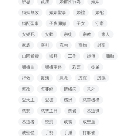
妒忌
姦淫
婚前性行為
婚姻
婚姻無效
婚姻聖事
婚禮
婚配
婚配聖事
子夜彌撤
子女
守齋
安樂死
安葬
宗徒
宗教
家人
家庭
審判
寬恕
寵物
封聖
山園祈禱
崇拜
工作
師傅
彌撒
彌撒曲
彌撒聖祭
彩票
徒弟
得救
復活
急救
恩寵
恩賜
悔改
悔罪經
情緒病
意外
愛天主
愛德
感恩
慈善機構
慈悲
慈悲主日
慈愛
慕道班
慕道者
懲罰
成義
成聖血
成聖體
手勢
手淫
打麻雀