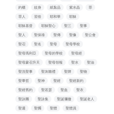
約櫃
紋身
紙紮品
紫水晶
罪
罪人
習俗
耶和華
耶穌
耶穌基督
耶穌聖心
聖三
聖事
聖人
聖保祿
聖傳
聖像
聖公會
聖召
聖名
聖母
聖母學校
聖母瑪利亞
聖母的學校
聖母經
聖母蒙召升天
聖母領報
聖水
聖油
聖洗聖事
聖灰瞻禮
聖牌
聖物
聖畢哲
聖神
聖經
聖經新約
聖經舊約
聖若瑟
聖血
聖衣
聖詠團
聖詠集
聖誕彌撤
聖誕老人
聖週
聖髑
聖體
聖體員