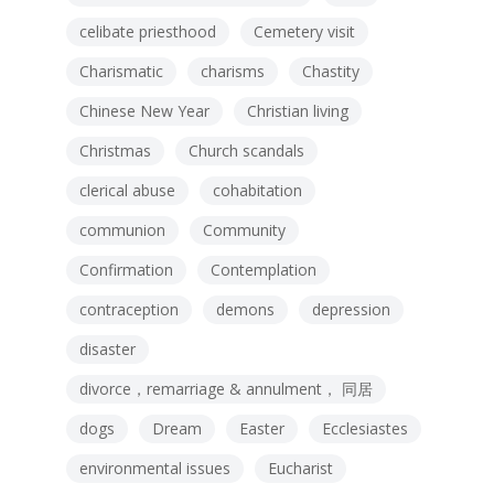
celibate priesthood
Cemetery visit
Charismatic
charisms
Chastity
Chinese New Year
Christian living
Christmas
Church scandals
clerical abuse
cohabitation
communion
Community
Confirmation
Contemplation
contraception
demons
depression
disaster
divorce，remarriage & annulment， 同居
dogs
Dream
Easter
Ecclesiastes
environmental issues
Eucharist