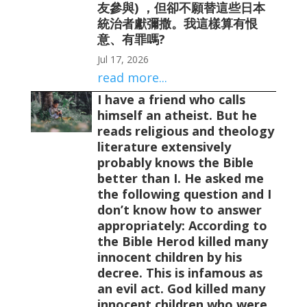
友參與) ，但卻不願替這些日本
統治者獻彌撒。我這樣算有恨
意、有罪嗎?
Jul 17, 2026
read more...
I have a friend who calls
himself an atheist. But he
reads religious and theology
literature extensively
probably knows the Bible
better than I. He asked me
the following question and I
don’t know how to answer
appropriately: According to
the Bible Herod killed many
innocent children by his
decree. This is infamous as
an evil act. God killed many
innocent children who were