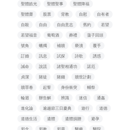
聖體皓光
聖體聖事
聖體降福
聖體齋
股票
背教
自慰
自有者
自殺
自由
自由意志
舊約
若望
若望福音
葡萄酒
葬禮
蕩子回頭
號角
蠟燭
補贖
褻瀆
覆手
訂婚
訊息
試探
詩歌
誘惑
誡命
說謊
諸聖相通功
諾厄
貞潔
賭徒
賭錢
贖世計劃
贖罪卷
起誓
身份衝突
輔祭
輪迴
辦告解
辨識
迷信
通姦
進化論
逾越節三日慶典
遊行
道德
道德生活
遺體
遺體損贈
避孕
邪念
邪教
邪靈
醫療
醫院