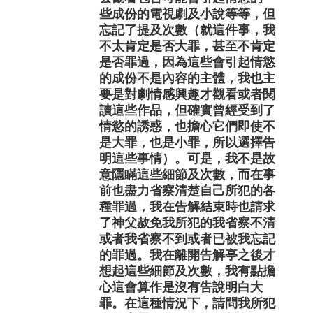
些成份的電視劇及小說等等，但
忘記了提及次數（就這件事，我
不太肯定是否大罪，甚至不肯定
是否罪過，因為這些會引起情慾
的成份不是內容的主體，我也主
要是對劇情感興趣才觀看或者閱
讀這些作品，但確實曾經受到了
情慾的誘惑，也擔心它們即使不
是大罪，也是小罪，所以選擇告
明這些事情）。可是，我不是故
意隱瞞這些細節及次數，而在事
前也盡力省察清楚自己所犯的各
種罪過，我在告解結束時也請求
了神父赦免我所犯的我省察不清
或者我省察不到或者已被我忘記
的罪過。我在離開告解亭之後才
想起這些細節及次數，我有點擔
心這會算作是沒有告說明白大
罪。在這種情況下，請問我所犯