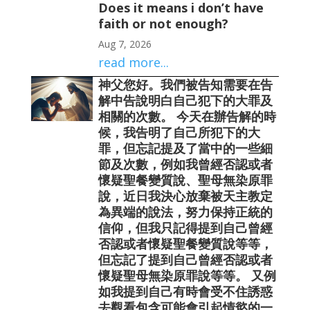
Does it means i don’t have
faith or not enough?
Aug 7, 2026
read more...
神父您好。我們被告知需要在告
解中告說明白自己犯下的大罪及
相關的次數。 今天在辦告解的時
候，我告明了自己所犯下的大
罪，但忘記提及了當中的一些細
節及次數，例如我曾經否認或者
懷疑聖餐變質說、聖母無染原罪
說，近日我決心放棄被天主教定
為異端的說法，努力保持正統的
信仰，但我只記得提到自己曾經
否認或者懷疑聖餐變質說等等，
但忘記了提到自己曾經否認或者
懷疑聖母無染原罪說等等。 又例
如我提到自己有時會受不住誘惑
去觀看包含可能會引起情慾的一