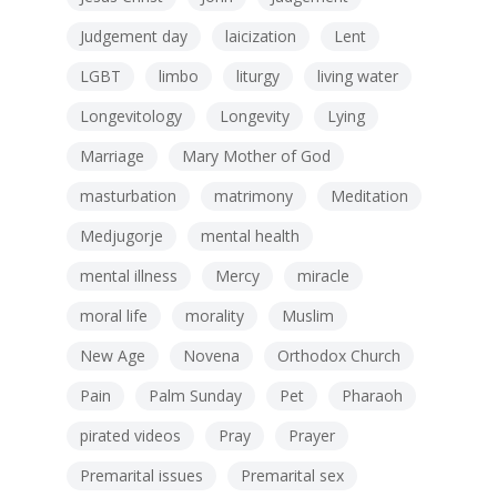
Judgement day
laicization
Lent
LGBT
limbo
liturgy
living water
Longevitology
Longevity
Lying
Marriage
Mary Mother of God
masturbation
matrimony
Meditation
Medjugorje
mental health
mental illness
Mercy
miracle
moral life
morality
Muslim
New Age
Novena
Orthodox Church
Pain
Palm Sunday
Pet
Pharaoh
pirated videos
Pray
Prayer
Premarital issues
Premarital sex