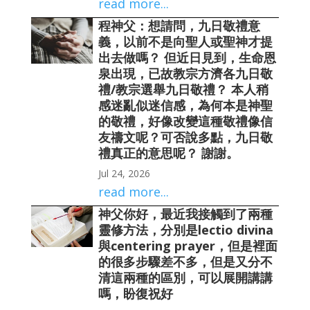
read more...
程神父：想請問，九日敬禮意
義，以前不是向聖人或聖神才提
出去做嗎？ 但近日見到，生命恩
泉出現，已故教宗方濟各九日敬
禮/教宗選舉九日敬禮？ 本人稍
感迷亂似迷信感，為何本是神聖
的敬禮，好像改變這種敬禮像信
友禱文呢？可否說多點，九日敬
禮真正的意思呢？ 謝謝。
Jul 24, 2026
read more...
神父你好，最近我接觸到了兩種
靈修方法，分別是lectio divina
與centering prayer，但是裡面
的很多步驟差不多，但是又分不
清這兩種的區別，可以展開講講
嗎，盼復祝好