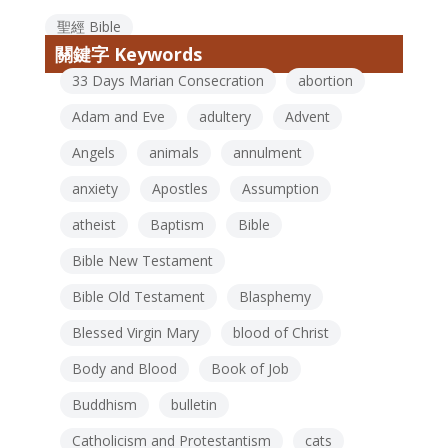
聖經 Bible
關鍵字 Keywords
33 Days Marian Consecration
abortion
Adam and Eve
adultery
Advent
Angels
animals
annulment
anxiety
Apostles
Assumption
atheist
Baptism
Bible
Bible New Testament
Bible Old Testament
Blasphemy
Blessed Virgin Mary
blood of Christ
Body and Blood
Book of Job
Buddhism
bulletin
Catholicism and Protestantism
cats