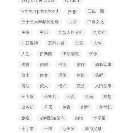
Way of the Cross
Wisdom
women priesthood
yoga
三位一體
三十三天奉獻於聖母
上香
中國文化
主保
主日
九型人格分析
九摺布
九日敬禮
五行八卦
亡靈
人性
人生
伊斯蘭
伊斯蘭教
佛像
佛教
信仰
信德
信經
修和聖事
修士
修女
偶像
偷盜
偽經
傅油
僕人
儀式
克己
入門聖事
全大赦
公審判
公義
再婚
冥想
出谷紀
分居
刺青
創世
創世紀
創造
加爾默羅聖衣
動物
十字架
十字軍
十誡
厄里叟
原祖父母