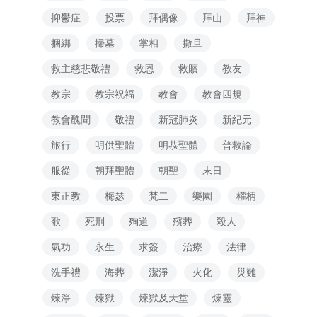
抑鬱症
投票
拜偶像
拜山
拜神
捆綁
掃墓
掌相
撒旦
救主慈悲敬禮
救恩
救贖
教友
教宗
教宗祝福
教會
教會四規
教會醜聞
敬禮
新冠肺炎
新紀元
旅行
明供聖體
明恭聖體
普救論
服從
朝拜聖體
朝聖
末日
東正教
梅瑟
梵二
樂園
權柄
歌
死刑
殉道
殯葬
殺人
氣功
永生
求簽
治療
法律
洗手禮
海葬
潔淨
火化
災難
煉淨
煉獄
煉獄及天堂
煉靈