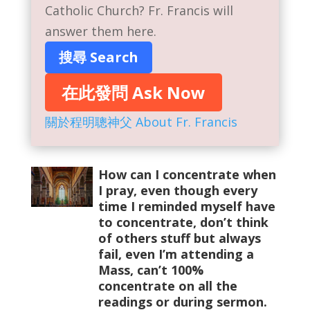
Catholic Church? Fr. Francis will
answer them here.
搜尋 Search
在此發問 Ask Now
關於程明聰神父 About Fr. Francis
How can I concentrate when
I pray, even though every
time I reminded myself have
to concentrate, don’t think
of others stuff but always
fail, even I’m attending a
Mass, can’t 100%
concentrate on all the
readings or during sermon.