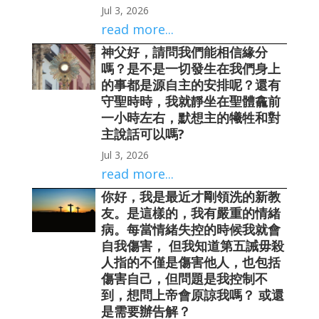
Jul 3, 2026
read more...
神父好，請問我們能相信緣分
嗎？是不是一切發生在我們身上
的事都是源自主的安排呢？還有
守聖時時，我就靜坐在聖體龕前
一小時左右，默想主的犧牲和對
主說話可以嗎?
Jul 3, 2026
read more...
你好，我是最近才剛領洗的新教
友。是這樣的，我有嚴重的情緒
病。每當情緒失控的時候我就會
自我傷害， 但我知道第五誡毋殺
人指的不僅是傷害他人，也包括
傷害自己，但問題是我控制不
到，想問上帝會原諒我嗎？ 或還
是需要辦告解？