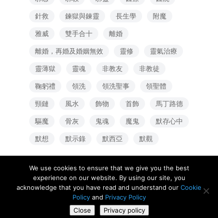
針救
鍊獄與鍊靈
長生學
附魔
雅威
雙手合十
離婚
離婚，再婚及婚姻無效
靈修
靈氣治療
靈薄獄
靈魂
非教友
非教徒
鞠躬禮
領洗
領洗聖事
領聖體
頸鏈
風水
飾物
首飾
馬丁路德
驅魔
骨灰
鬼魂
魔鬼
默存心中
默想
默示錄
默西亞
默觀
We use cookies to ensure that we give you the best
experience on our website. By using our site, you
Copyright ©《生命恩泉》 Fountain of Love and Life,
acknowledge that you have read and understand our
Cookie
Policy
and
Privacy Policy
All Rights Reserved. 慈善團體註冊編號 :
Close
Privacy policy
#837539642 RR0001