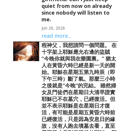
quiet from now on already
since nobody will listen to
me.
Jun 26, 2026
read more...
程神父，我想請問一個問題。 在
十字架上耶穌應允右邊的盜賊
“今晚你就與我在樂園裏。” 猶太
人在黃昏六時已經是新一天的開
始。耶穌在星期五第九時辰（即
下午三時）斷了氣。那麼三小時
之後就是“今晚”的完結。 雖然婦
女及門徒們在星期日大清早證實
耶穌已不在墓穴，已經復活。但
並不表示耶穌是在星期日才復
活，有可能是星期五黃昏六時前
已經復活，只是因為安息日的緣
故，沒有人跑去墳墓去看，直至