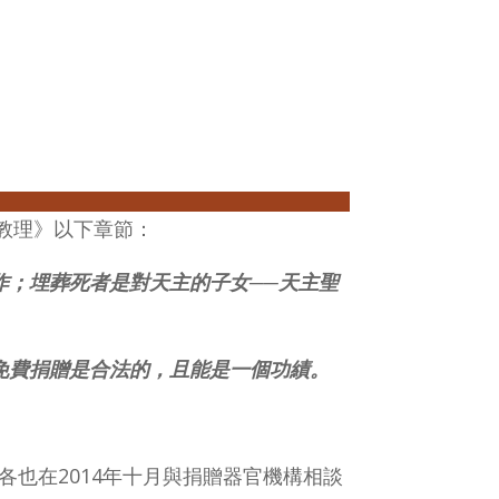
教理》以下章節：
作；埋葬死者是對天主的子女──天主聖
的免費捐贈是合法的，且能是一個功績。
各也在2014年十月與捐贈器官機構相談