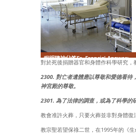
程明聰神父答Fr. Francis' Answer:
對於死後捐贈器官和身體作科學研究，
2300. 對亡者遺體應以尊敬和愛德
神宮殿的尊敬。
2301. 為了法律的調查，或為了科
教會准許火葬，只要火葬並非對身體復
教宗聖若望保祿二世，在1995年的《