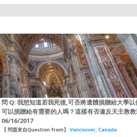
問 Q: 我想知道若我死後,可否將遺體損贈給大學
可以損贈給有需要的人嗎？這樣有否違反天主教教
06/16/2017
【 問題來自Question from】
Vancouver, Canada