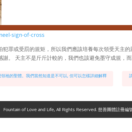
neel-sign-of-cross
怕犯罪或受罰的規矩，所以我們應該培養每次領受天主的
感謝。 天主不是斤斤計較的，我們也該避免墨守成規，
領祂的聖體。我們當然知道是不可以, 但可以怎樣詳細解釋
untain of Love and Life, All Rights Reserved. 慈善團體註冊編