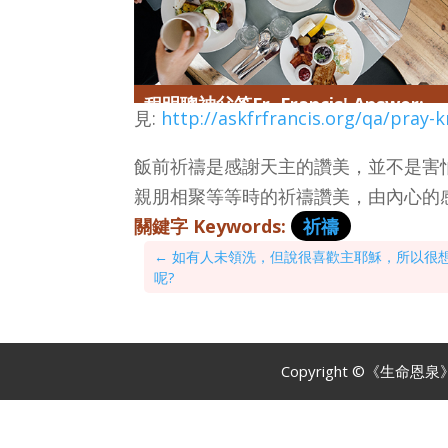
程明聰神父答Fr. Francis' Answer:
見:
http://askfrfrancis.org/qa/pray-k
飯前祈禱是感謝天主的讚美，並不是害
親朋相聚等等時的祈禱讚美，由內心的
關鍵字 Keywords:
祈禱
←
如有人未領洗，但說很喜歡主耶穌，所以很想
呢?
Copyright ©《生命恩泉》 Fo