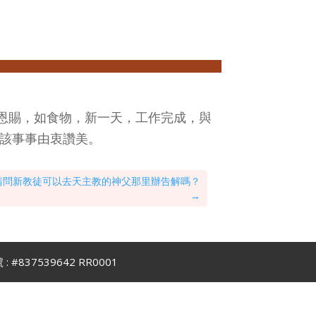
恩賜，如食物，新一天，工作完成，與
而該事事由衷讚美。
請問新教徒可以去天主教的神父那里辦告解嗎？
→
號 : #837539642 RR0001