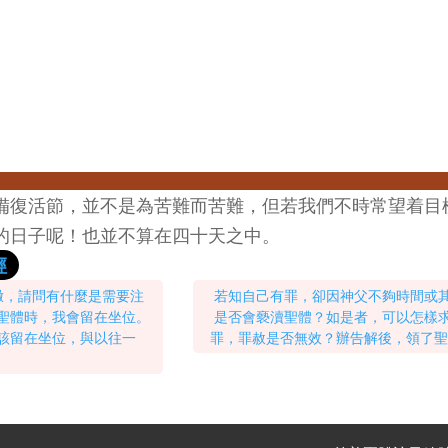
備復活節，並不是為苦難而苦難，但若我們不時常望着目
的日子呢！也並不算在四十天之中。
經
撒，請問有什麼是需要注
若知自己有罪，卻因神父不夠時間或
領聖體時，我會留在坐位。
是否會褻瀆聖體？如是者，可以怎樣
應該留在坐位，與以往一
罪，罪赦是否無效？辦告解後，領了聖