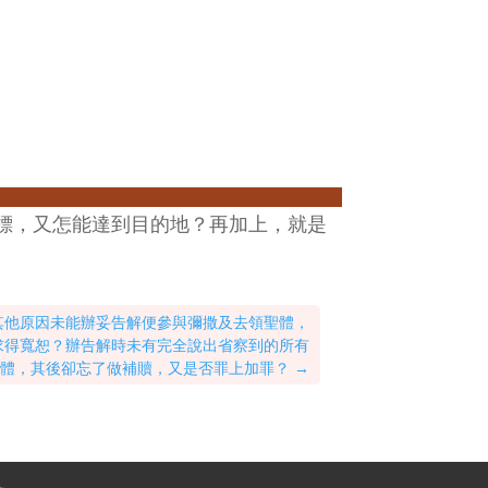
標，又怎能達到目的地？再加上，就是
其他原因未能辦妥告解便參與彌撒及去領聖體，
求得寬恕？辦告解時未有完全說出省察到的所有
體，其後卻忘了做補贖，又是否罪上加罪？
→