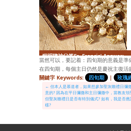
程明聰神父答Fr. Francis' Answer:
當然可以，要記着：四旬期的意義是準
在四旬期，每個主日仍然是慶祝主復活
關鍵字 Keywords:
四旬期
|
玫瑰
←
但本人是慕道者，如果想參加聖灰瞻禮日彌
意的? 因為在平日彌撒和主日彌撒中，當教友
但聖灰瞻禮日是否有特別儀式? 如有，我是否
樣?