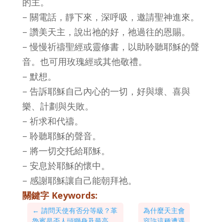
的主。
– 關電話，靜下來，深呼吸，邀請聖神進來。
– 讚美天主，說出祂的好，祂過往的恩賜。
– 慢慢祈禱聖經或靈修書，以助聆聽耶穌的聲
音。也可用玫瑰經或其他敬禮。
– 默想。
– 告訴耶穌自己內心的一切，好與壞、喜與
樂、計劃與失敗。
– 祈求和代禱。
– 聆聽耶穌的聲音。
– 將一切交托給耶穌。
– 安息於耶穌的懷中。
– 感謝耶穌讓自己能朝拜祂。
關鍵字 Keywords:
←
請問天使有否分等級？革
為什麼天主會
魯賓是否人頭獅身及最高
容許這種遭遇