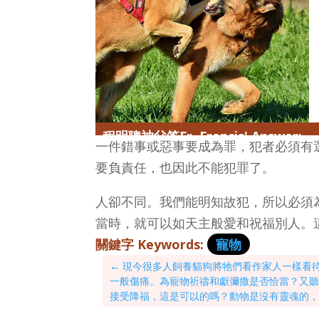
程明聰神父答Fr. Francis' Answer:
一件錯事或惡事要成為罪，犯者必須有
要負責任，也因此不能犯罪了。
人卻不同。我們能明知故犯，所以必須
當時，就可以如天主般愛和祝福別人。
關鍵字 Keywords:
寵物
←
現今很多人飼養貓狗將牠們看作家人一樣看
一般傷痛。為寵物祈禱和獻彌撒是否恰當？又
接受降福，這是可以的嗎？動物是沒有靈魂的