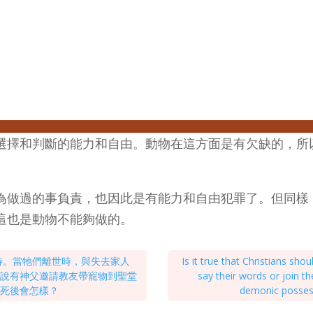
選擇和判斷的能力和自由。動物在這方面是有欠缺的，所
為做過的事負責，也因此是有能力和自由犯罪了。但同樣
這也是動物不能夠做的。
待。當牠們離世時，與失去家人
Is it true that Christians shou
聽說有神父邀請教友帶寵物到聖堂
say their words or join th
，死後會怎樣？
demonic possess