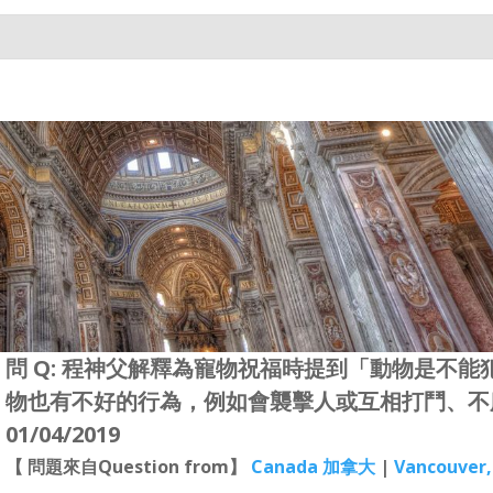
問 Q: 程神父解釋為寵物祝福時提到「動物是不
物也有不好的行為，例如會襲擊人或互相打鬥、不
01/04/2019
【 問題來自Question from】
Canada 加拿大
|
Vancouver