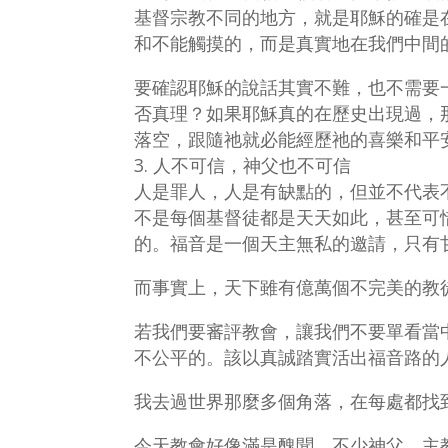
基督宗教不同的地方，就是耶穌的確是
和不能觸摸的，而是真實地在我們中間
要確認耶穌的說話其實不難，也不需要
否真理？如果耶穌真的在歷史出現過，
落空，跟隨祂就必能經歷祂的喜樂和平
人不可信，神父也不可信
人是罪人，人是有缺點的，但並不代表
不是每個基督徒都是天天如此，甚至可
的。福音是一個天主無私的邀請，只有
而事實上，天下雖有億萬個不完美的教
若我們要審評教會，讓我們不要單看當
不公平的。該以真誠踏實活出福音路的
我去過世界那麼多個角落，在每處都找
今天教會好像滿是醜聞，不少神父、主