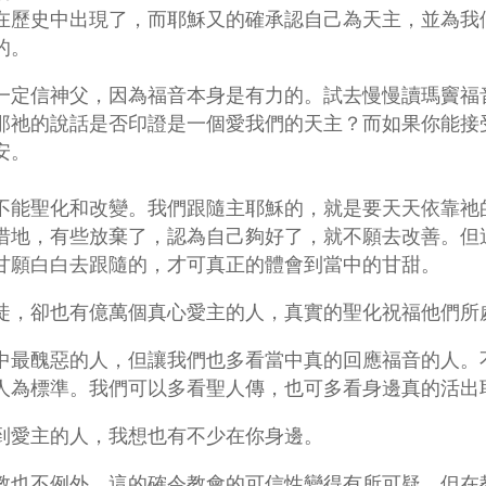
在歷史中出現了，而耶穌又的確承認自己為天主，並為我
的。
一定信神父，因為福音本身是有力的。試去慢慢讀瑪竇福
那祂的說話是否印證是一個愛我們的天主？而如果你能接
安。
不能聖化和改變。我們跟隨主耶穌的，就是要天天依靠祂
惜地，有些放棄了，認為自己夠好了，就不願去改善。但
甘願白白去跟隨的，才可真正的體會到當中的甘甜。
徒，卻也有億萬個真心愛主的人，真實的聖化祝福他們所
中最醜惡的人，但讓我們也多看當中真的回應福音的人。
人為標準。我們可以多看聖人傳，也可多看身邊真的活出
到愛主的人，我想也有不少在你身邊。
教也不例外。這的確令教會的可信性變得有所可疑。但在