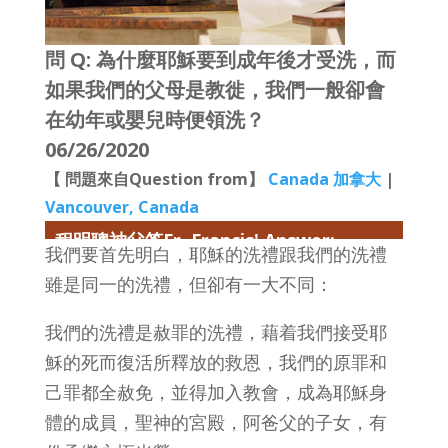
問 Q: 為什麼耶穌要到成年後才受洗，而
如果我們的父母是教徙，我們一般卻會
在幼年或嬰兒時便領洗？
06/26/2020
【 問題來自Question from】
Canada 加拿大
|
Vancouver, Canada
程明聰神父答Fr. Francis' Answer:
我們要首先明白，耶穌的洗禮跟我們的洗禮
雖是同一的洗禮，但卻有一大不同：
我們的洗禮是赦罪的洗禮，藉着我們接受耶
穌的死而復活所釋放的救恩，我們的原罪和
己罪都全赦免，並得加入教會，成為耶穌身
體的成員，聖神的宮殿，阿爸父的子女，有