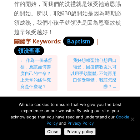
作的開始，而我們的洗禮就是領受祂這恩賜
的開始。所以，耶穌30歲開始是因為時期必
須成熟，我們小孩子就領洗是因為恩寵故然
越早領受越好！
關鍵字 Keywords:
Baptism
|
領洗聖事
←
作為一個基督
我好想領聖體但想用口
徒，應該如何善
領受，因疫情教友只可
度自己的生命？
以用手領聖體, 不能再用
上天堂的條件究
口領受聖體，我該怎麼
竟是什麼呢？
辦 ?
→
We use cookies to ensure that we give you the best
experience on our website. By using our site, you
Copyright ©《生命恩泉》 Fountain of Love and Life,
acknowledge that you have read and understand our
Cookie
Policy
and
Privacy Policy
All Rights Reserved. 慈善團體註冊編號 :
Close
Privacy policy
#837539642 RR0001