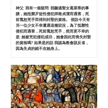
神父: 我有一個疑問: 我聽過聖女葛萊蒂的事
蹟，她抵禦歹徒性侵犯捍衛貞潔而遇害，死
前寬恕兇手而得到封聖的資格。 假設今天有
另一位少女不幸遭遇這種狀況，為了抵禦性
侵犯而遇害，死前寬恕兇手，然而更不幸的
是: 她被兇犯侵犯成功，她會因此而喪失封聖
的資格嗎? 如果是的話 我認為教會該反省，
因為失貞的錯不在她身上。