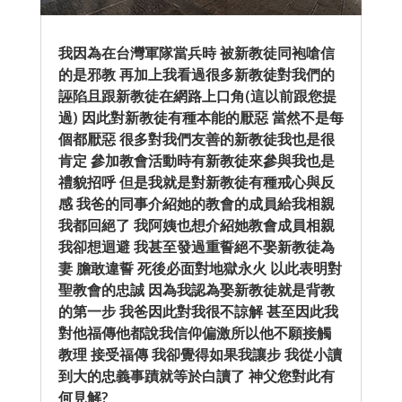
我因為在台灣軍隊當兵時 被新教徒同袍嗆信
的是邪教 再加上我看過很多新教徒對我們的
誣陷且跟新教徒在網路上口角(這以前跟您提
過) 因此對新教徒有種本能的厭惡 當然不是每
個都厭惡 很多對我們友善的新教徒我也是很
肯定 參加教會活動時有新教徒來參與我也是
禮貌招呼 但是我就是對新教徒有種戒心與反
感 我爸的同事介紹她的教會的成員給我相親
我都回絕了 我阿姨也想介紹她教會成員相親
我卻想迴避 我甚至發過重誓絕不娶新教徒為
妻 膽敢違誓 死後必面對地獄永火 以此表明對
聖教會的忠誠 因為我認為娶新教徒就是背教
的第一步 我爸因此對我很不諒解 甚至因此我
對他福傳他都說我信仰偏激所以他不願接觸
教理 接受福傳 我卻覺得如果我讓步 我從小讀
到大的忠義事蹟就等於白讀了 神父您對此有
何見解?