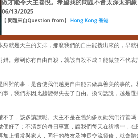
做才能令天主喜悅。希望我的問題不會太深太抽象
06/13/2025
【 問題來自Question from】
Hong Kong 香港
本身就是天主的安排，那麼我們的自由能攪出來的，早就
對錯。難到你有自由自殺，就該自殺不成？能做並不代表
是困難的事，是會使我們越更自由能去做真善美的事的。
的事，我們亦因此越變得失去了自由。換句話說，越是選
楚不了，該多讀讀呢。天主不是在舊約多次勸我們行善嗎
做便好了；不清楚的每日事宜，讓我們每天在祈禱中，在
再加上慣常與家人，同行的教友及神長交流靈修，就會體