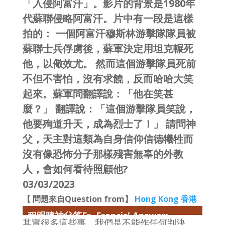
「入侵阿富汗」。影片的背景是1980年
代蘇聯侵略阿富汗。片中有一段是這樣
拍的： 一個阿富汗穆斯林游擊隊隊員被
蘇聯士兵俘虜後，蘇軍決定用坦克輾死
他，以儆效尤。 然而這個游擊隊員死前
不但不害怕，沒有求饒，反而哈哈大笑
起來。蘇軍問翻譯說：「他在笑甚
麼？」 翻譯說：「這個游擊隊員笑說，
他要殉道升天，成為烈士了！」 請問神
父，天主對這類為自身信仰信德犧牲而
沒有像恐怖分子那樣殘害無辜的外教
人，會如何看待照顧他?
03/03/2023
【 問題來自Question from】
Hong Kong 香港
程明聰神父答Fr. Francis' Answer:
其實很多這些事，我們是不能作任何判決