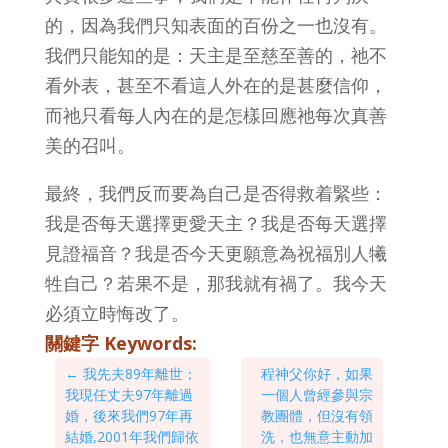
的，因為我們只知表面的百份之一也沒有。
我們只能知的是：天主是至慈至善的，祂不
看外表，甚至不看這人外在的是甚麼信仰，
而祂只看每人內在的是怎樣回應祂每次真善
美的召叫。
最終，我們反而要為自己是否得救着緊些：
我是否每天選擇更愛天主？我是否每天選擇
見證福音？我是否今天更願意為祝福別人犧
牲自己？若果不是，那我就有禍了。我今天
必須立時悔改了。
關鍵字 Keywords:
←
我先夫89年離世；
程神父你好，如果
我現任丈夫97年離過
一個人曾經參與宗
婚，後來我們97年再
教團體，但沒有領
結婚,2001年我們歸依
洗，也無意主動加