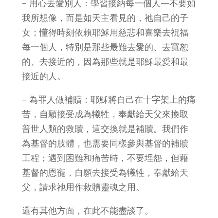
– 用心去愛別人：學習接納每一個人—不要如
我所想像，而是如天主看見的，祂自己的子
女；懂得時刻依賴耶穌用慈悲和喜樂去祝福
每一個人，特別是那些最難去愛的、去寬恕
的、去接近的，因為那些就是耶穌最愛和最
接近的人。
– 為罪人做補贖：耶穌將自己在十字架上的痛
苦，自願接受成為犧牲，奉獻給天父來換取
普世人類的救贖，這交換就是補贖。我們作
為基督的肢體，也需要同樣參與基督的補贖
工程；遇到困難和痛苦時，不要埋怨，但藉
基督的恩寵，自願去接受為犧牲，奉獻給天
父，請求祂用作救贖靈魂之用。
還有其他方面，在此不能盡談了。