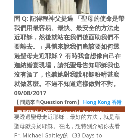
問 Q: 記得程神父提過 「聖母的使命是帶
我們用最容易、最快、最安全的方法走
近耶穌，然後就站在我們後面助我們不
要離去。」具體來說我們應該要如何透
過聖母走近耶穌？ 有時我會想像自己在
迦納婚宴現場，請托聖母告知耶穌我也
沒有酒了，也聽她對我說耶穌吩咐甚麼
就做甚麼。不過不知道這樣做對不對。
09/08/2017
【 問題來自Question from】
Hong Kong 香港
程明聰神父答Fr. Francis' Answer:
要透過聖母走近耶穌，最好的方法，就是藉
聖母獻身於耶穌。在此，想特別介紹你去看
Fr. Michael Gaitley的《33 Days to