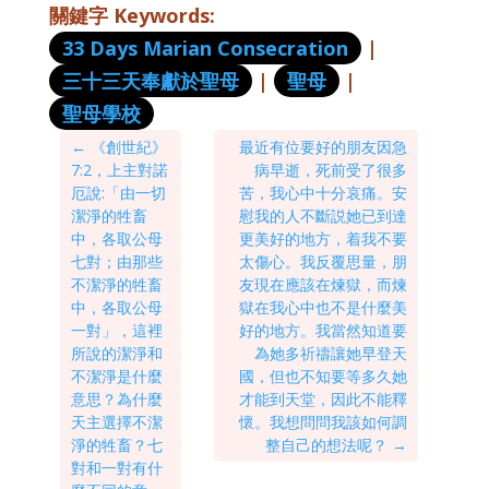
關鍵字 Keywords:
33 Days Marian Consecration
|
三十三天奉獻於聖母
|
聖母
|
聖母學校
←
《創世紀》
最近有位要好的朋友因急
7:2，上主對諾
病早逝，死前受了很多
厄說:「由一切
苦，我心中十分哀痛。安
潔淨的牲畜
慰我的人不斷説她已到達
中，各取公母
更美好的地方，着我不要
七對；由那些
太傷心。我反覆思量，朋
不潔淨的牲畜
友現在應該在煉獄，而煉
中，各取公母
獄在我心中也不是什麼美
一對」，這裡
好的地方。我當然知道要
所說的潔淨和
為她多祈禱讓她早登天
不潔淨是什麼
國，但也不知要等多久她
意思？為什麼
才能到天堂，因此不能釋
天主選擇不潔
懷。我想問問我該如何調
淨的牲畜？七
整自己的想法呢？
→
對和一對有什