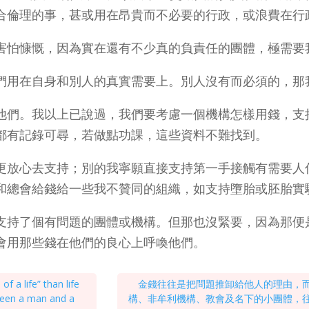
合倫理的事，甚或用在昂貴而不必要的行政，或浪費在行
害怕慷慨，因為實在還有不少真的負責任的團體，極需要
們用在自身和別人的真實需要上。別人沒有而必須的，那
他們。我以上已說過，我們要考慮一個機構怎樣用錢，支
都有記錄可尋，若做點功課，這些資料不難找到。
更放心去支持；別的我寧願直接支持第一手接觸有需要人
和總會給錢給一些我不贊同的組織，如支持墮胎或胚胎實
支持了個有問題的團體或機構。但那也沒緊要，因為那便
會用那些錢在他們的良心上呼喚他們。
f a life” than life
金錢往往是把問題推卸給他人的理由，
ween a man and a
構、非牟利機構、教會及名下的小團體，