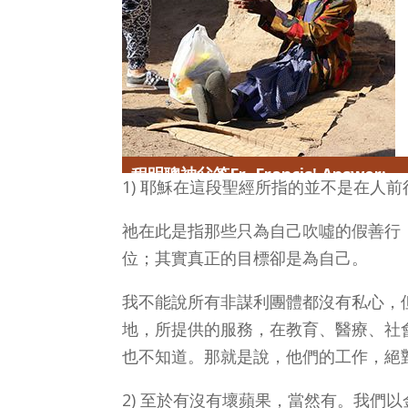
程明聰神父答Fr. Francis' Answer:
1) 耶穌在這段聖經所指的並不是在人
祂在此是指那些只為自己吹噓的假善行
位；其實真正的目標卻是為自己。
我不能說所有非謀利團體都沒有私心，
地，所提供的服務，在教育、醫療、社
也不知道。那就是說，他們的工作，絕
2) 至於有沒有壞蘋果，當然有。我