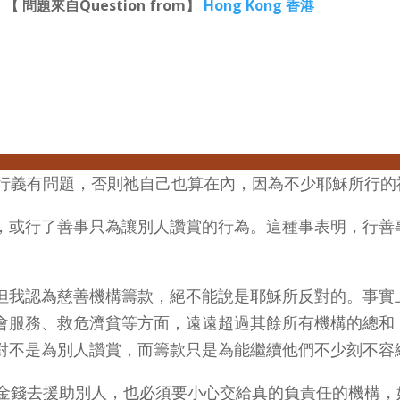
【 問題來自Question from】
Hong Kong 香港
前行義有問題，否則祂自己也算在內，因為不少耶穌所行
，或行了善事只為讓別人讚賞的行為。這種事表明，行善
但我認為慈善機構籌款，絕不能說是耶穌所反對的。事實
會服務、救危濟貧等方面，遠遠超過其餘所有機構的總和
對不是為別人讚賞，而籌款只是為能繼續他們不少刻不容
們以金錢去援助別人，也必須要小心交給真的負責任的機構