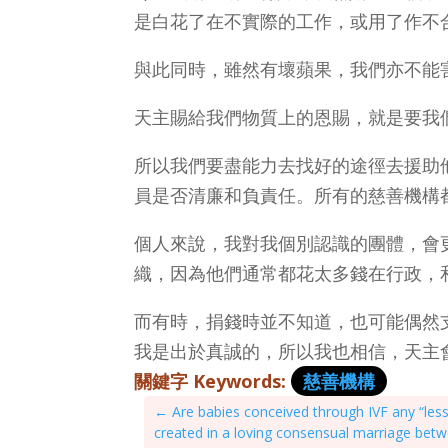
是白花了在不實際的工作，或用了作不
與此同時，雖然有壞蘋果，我們亦不能
天主賜給我們物質上的恩賜，就是要我
所以我們要盡能力去找好的途徑去援助
員是否清廉和負責任。所有的慈善機構
個人來說，我對我個別認識的團體，會
織，因為他們通常都花太多錢在行政，
而有時，捐錢時並不知道，也可能偶然
我是出於真誠的，所以我也相信，天主
關鍵字 Keywords:
慈善機構
←
Are babies conceived through IVF any “less o
created in a loving consensual marriage bet