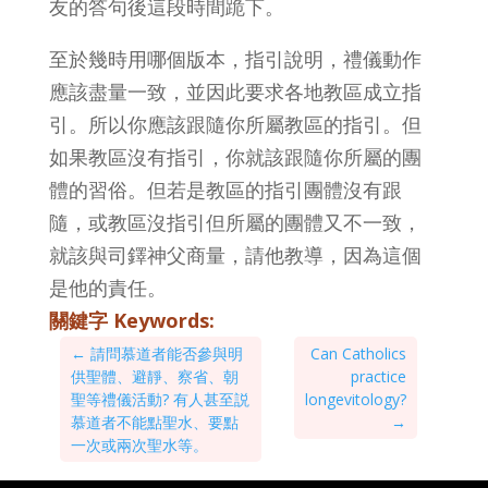
友的答句後這段時間跪下。
至於幾時用哪個版本，指引說明，禮儀動作
應該盡量一致，並因此要求各地教區成立指
引。所以你應該跟隨你所屬教區的指引。但
如果教區沒有指引，你就該跟隨你所屬的團
體的習俗。但若是教區的指引團體沒有跟
隨，或教區沒指引但所屬的團體又不一致，
就該與司鐸神父商量，請他教導，因為這個
是他的責任。
關鍵字 Keywords:
←
請問慕道者能否參與明
Can Catholics
供聖體、避靜、察省、朝
practice
聖等禮儀活動? 有人甚至説
longevitology?
慕道者不能點聖水、要點
→
一次或兩次聖水等。