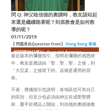
問 Q: 神父唸信徳的奧蹟時，教友該站起
來還是繼續跪著呢？到底教會是如何教
導的呢？
01/11/2019
【 問題來自Question from】
Hong Kong 香港
程明聰神父答Fr. Francis' Answer:
最近版本的彌撒指引，指明在彌撒的感恩經
中，教友是應該由「聖，聖，聖」之後，到
「大亞孟」之後跪下的。這個是通用的習
俗。
不過，禮儀指引也說明，各地區也可有自己
的區別，但至少也必須由神父在成聖聖體
前，覆手於禮品上開始，到信德的奧蹟後教