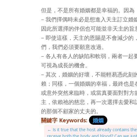
但是，不是所有婚姻都是幸福的。因為
– 我們擇偶時未必是想進入天主訂立
因此所選擇的伴侶也可能並非天主的旨
– 即使這樣，天主的恩賜是不會減少
們，我們必須要願意改過。
– 各人有各人的缺陷和軟弱，兩者一
可視為成長的機會。
– 其次，婚姻的好壞，不能輕易憑此
賴；同樣，一個婚姻的幸福，最終也是
或意外突然來臨時，或當真要面對對方
主，依賴祂的慈悲，再一次選擇去愛和諒解
的那個不顧家的丈夫的。
關鍵字 Keywords:
婚姻
←
Is it true that the host already contains 
receive both the body and blood? Can we just