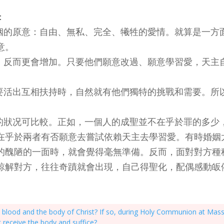
：
婚姻的原意：自由、無私、完全、犧牲的愛情。就算是一方
意。
的，反而更會增加。只要他們願意改過、願意學習愛，天主
起要活出互相扶持時，自然就有他們獨特的挑戰和需要。所
刻的狀况可比較。正如，一個人的成聖並不在乎於罪的多少
在乎於兩者有否願意去嘗試依賴天主去學習愛。有時婚姻
的醜陋的一面時，就會覺得毫無準備。反而，面對對方種
對方，往往奇蹟就會出現，自己得聖化，配偶感動皈依。當年
the blood and the body of Christ? If so, during Holy Communion at Ma
 receive the body and suffice?