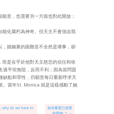
面願意，也需要另一方面也對此開放；
自能化腐朽為神奇。但天主不會強迫我
以，婚姻裏的困難並不全然是壞事，卻
，而是在乎於他對天主慈悲的信任和依
太過平坦無阻，反而不利；因為當問題
種缺點和罪性，仍願意每日重新呼求天
St. Monica 就是這樣感動了她
ss, why do we have to
如何棄置已祝聖
的聖物 ？
→