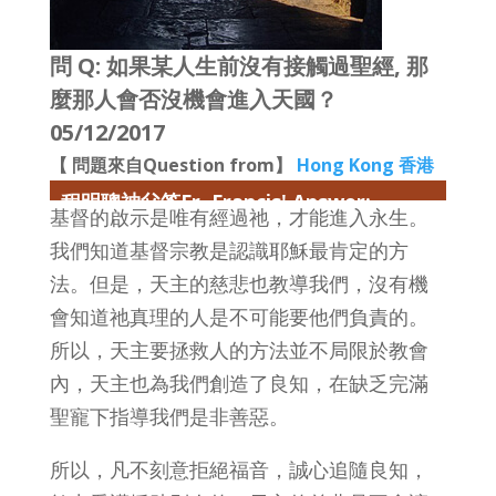
問 Q: 如果某人生前沒有接觸過聖經, 那
麼那人會否沒機會進入天國？
05/12/2017
【 問題來自Question from】
Hong Kong 香港
程明聰神父答Fr. Francis' Answer:
基督的啟示是唯有經過祂，才能進入永生。
我們知道基督宗教是認識耶穌最肯定的方
法。但是，天主的慈悲也教導我們，沒有機
會知道祂真理的人是不可能要他們負責的。
所以，天主要拯救人的方法並不局限於教會
內，天主也為我們創造了良知，在缺乏完滿
聖寵下指導我們是非善惡。
所以，凡不刻意拒絕福音，誠心追隨良知，