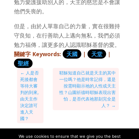
勉力愛護援助別人的，天主的慈悲是不會讓
他們失喪的。
但是，由於人單靠自己的力量，實在很難持
守良知，在行善助人上邁向無私，我們必須
勉力福傳，讓更多的人認識耶穌基督的愛。
關鍵字 Keywords:
天國
|
天堂
|
聖經
←
人是否
耶穌知道自己就是天主的其中
死後都會
一位嗎？他是時常記得，還是
等待大審
按需時顯示祂的人性或天主
判的到來,
性？山園祈禱時耶穌表現出害
由天主作
怕，是否代表祂那刻完全是
決定誰可
人？
→
進入天
國？
We use cookies to ensure that we give you the best