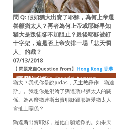
問 Q: 假如猶大出賣了耶穌，為何上帝還
眷顧猶太人？再者為何上帝或耶穌早知
猶大是叛徒卻不加阻止？最後耶穌被釘
十字架，這是否上帝安排一場「悲天憫
人」的戲？
07/13/2018
【 問題來自Question from】
Hong Kong 香港
程明聰神父答Fr. Francis' Answer:
猶大？我想你是說Judas，天主教譯作「猶達
斯」。我想你是混淆了猶達斯跟猶太人的關
係。為甚麼猶達斯出賣耶穌跟耶穌愛猶太人
會扯上關係？
猶達斯出賣耶穌，是他自願選擇的。如果天