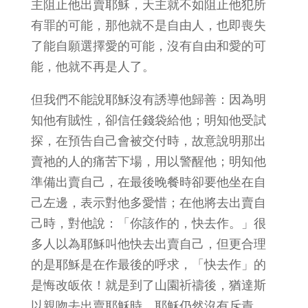
主阻止他出賣耶穌，天主就不如阻止他犯所
有罪的可能，那他就不是自由人，也即喪失
了能自願選擇愛的可能，沒有自由和愛的可
能，他就不再是人了。
但我們不能說耶穌沒有誘導他歸善：因為明
知他有賊性，卻信任錢袋給他；明知他受試
探，在預告自己會被交付時，故意說明那出
賣祂的人的痛苦下場，用以警醒他；明知他
準備出賣自己，在最後晚餐時卻要他坐在自
己左邊，表示對他多愛惜；在他將去出賣自
己時，對他說：「你該作的，快去作。」很
多人以為耶穌叫他快去出賣自己，但更合理
的是耶穌是在作最後的呼求，「快去作」的
是悔改皈依！就是到了山園祈禱後，猶達斯
以親吻去出賣耶穌時，耶穌仍然沒有斥責